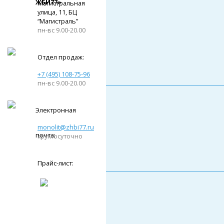
ЖБИ77»
Магистральная
улица, 11, ​БЦ
“Магистраль”
пн-вс 9.00-20.00
Отдел продаж:
+7 (495) 108-75-96
пн-вс 9.00-20.00
Электронная
monolit@zhbi77.ru
почта:
круглосуточно
Прайс-лист: