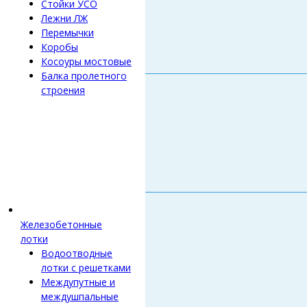
Стойки УСО
Лежни ЛЖ
Перемычки
Коробы
Косоуры мостовые
Балка пролетного
строения
Железобетонные
лотки
Водоотводные
лотки с решетками
Междупутные и
междушпальные