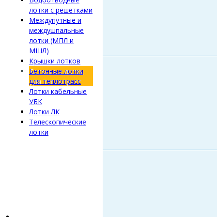
лотки с решетками
Междупутные и
междушпальные
лотки (МПЛ и
МШЛ)
Крышки лотков
Бетонные лотки
для теплотрасс
Лотки кабельные
УБК
Лотки ЛК
Телескопические
лотки