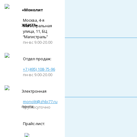
«Монолит
Москва, 4-я
ЖБИ77»
Магистральная
улица, 11, ​БЦ
“Магистраль”
пн-вс 9.00-20.00
Отдел продаж:
+7 (495) 108-75-96
пн-вс 9.00-20.00
Электронная
monolit@zhbi77.ru
почта:
круглосуточно
Прайс-лист: