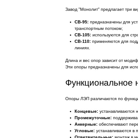
Завод "Монолит" предлагает три в
СВ-95:
предназначены для уст
транспортным потоком;
СВ-105:
используются для стро
СВ-110:
применяются для подд
линиях.
Длина и вес опор зависит от модиф
Эти опоры предназначены для испо
Функциональное 
Опоры ЛЭП различаются по функц
Концевые:
устанавливаются н
Промежуточные:
поддерживаю
Анкерные:
обеспечивают пере
Угловые:
устанавливаются в п
Ответвительные:
монтаж в м