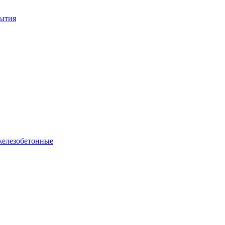
ытия
елезобетонные