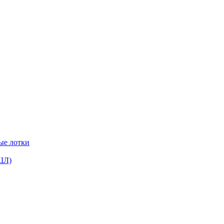
ые лотки
ШЛ)