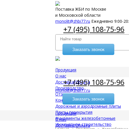
Поставка ЖБИ по Москве
и Московской области
monolit@zhbi77.ru
Ежедневно 9:00-20
+7 (495) 108-75-96
Заказать звонок
Продукция
О нас
+7 (495) 108-75-96
Доставка/Оплата
Производство
monolit@zhbi77.ru
Отзывы
Заказать звонок
Контакты
Дорожные и аэродромные плиты
Плиты перекрытия
Продукция
Фундаменты железобетонные
О нас
Инженерное строительство
Доставка/Оплата
Главная
Продукция
Железобетонны