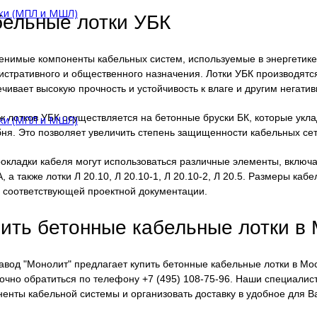
ки (МПЛ и МШЛ)
бельные лотки УБК
енимые компоненты кабельных систем, используемые в энергетике
стративного и общественного назначения. Лотки УБК производятся
чивает высокую прочность и устойчивость к влаге и другим негат
 лотков УБК осуществляется на бетонные бруски БК, которые укл
ки (МПЛ и МШЛ)
ня. Это позволяет увеличить степень защищенности кабельных сет
окладки кабеля могут использоваться различные элементы, включа
, а также лотки Л 20.10, Л 20.10-1, Л 20.10-2, Л 20.5. Размеры ка
 соответствующей проектной документации.
ить бетонные кабельные лотки в
вод "Монолит" предлагает купить бетонные кабельные лотки в Мос
очно обратиться по телефону +7 (495) 108-75-96. Наши специали
енты кабельной системы и организовать доставку в удобное для В