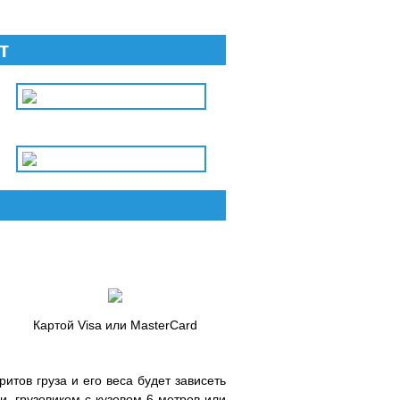
т
Картой Visa или MasterCard
итов груза и его веса будет зависеть
, грузовиком с кузовом 6 метров или