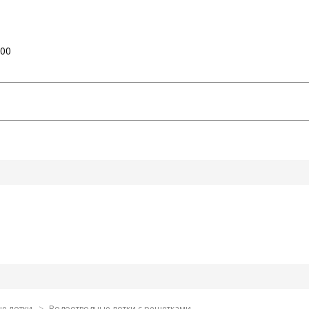
:00
е лотки
Водоотводные лотки с решетками