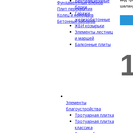
Вентиляционные
Фундаментных блоков
шалан
блоки
Плит перекрытия
Гаражи
Колец и колодцев
железобетонные
Бетонных заборов
ЖБИ козырьки
Элементы лестниц
и маршей
Балконные плиты
Элементы
благоустройства
Тротуарная плитка
Тротуарная плитка
классика