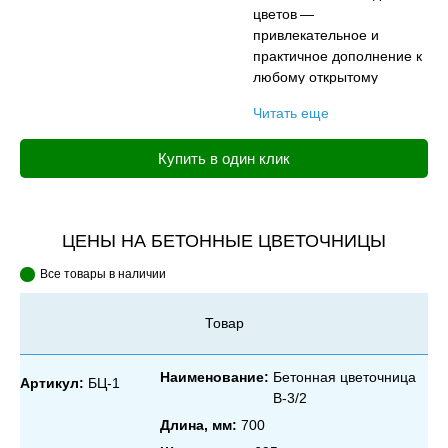
цветов —
привлекательное и
практичное дополнение к
любому открытому
пространству, например,
Читать еще
саду, парку или дачному
участку. Эти удобные
Купить в один клик
чаши декоративны и
функциональны,
позволяют легко
перемещать растения и
ЦЕНЫ НА БЕТОННЫЕ ЦВЕТОЧНИЦЫ
эффективно разделять
пространство.
Все товары в наличии
Товар
Наименование:
Бетонная цветочница
Артикул:
БЦ-1
В‑3/2
Длина, мм:
700