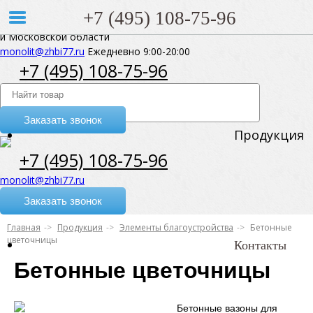
Москва, 4-я Магистральная улица, 11, ​БЦ “Магистраль”
+7 (495) 108-75-96
Поставка ЖБИ по Москве
и Московской области
monolit@zhbi77.ru
Ежедневно 9:00-20:00
+7 (495) 108-75-96
Заказать звонок
Продукция
+7 (495) 108-75-96
monolit@zhbi77.ru
Заказать звонок
Главная
Продукция
Элементы благоустройства
Бетонные
цветочницы
Контакты
Бетонные цветочницы
Бетонные вазоны для