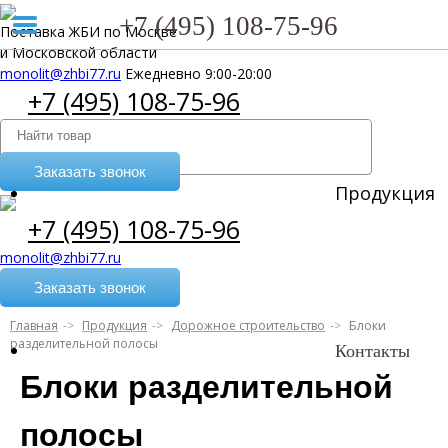
Москва, 4-я Магистральная улица, 11, ​БЦ “Магистраль”
+7 (495) 108-75-96
Поставка ЖБИ по Москве
и Московской области
monolit@zhbi77.ru
Ежедневно 9:00-20:00
+7 (495) 108-75-96
Заказать звонок
Продукция
+7 (495) 108-75-96
monolit@zhbi77.ru
Заказать звонок
Главная
Продукция
Дорожное строительство
Блоки
разделительной полосы
Контакты
Блоки разделительной
полосы