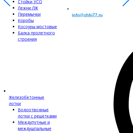
Стойки УСО
Лежни ЛЖ
Перемычки
info@zhbi77.ru
Коробы
Косоуры мостовые
Балка пролетного
строения
Железобетонные
лотки
Водоотводные
лотки с решетками
Междупутные и
междушпальные