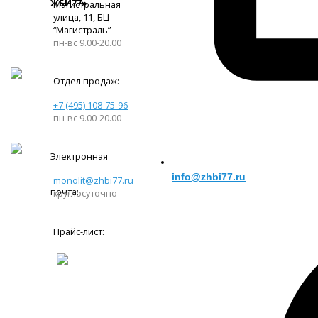
ЖБИ77»
Магистральная
улица, 11, ​БЦ
“Магистраль”
пн-вс 9.00-20.00
Отдел продаж:
+7 (495) 108-75-96
пн-вс 9.00-20.00
Электронная
info@zhbi77.ru
monolit@zhbi77.ru
почта:
круглосуточно
Прайс-лист: