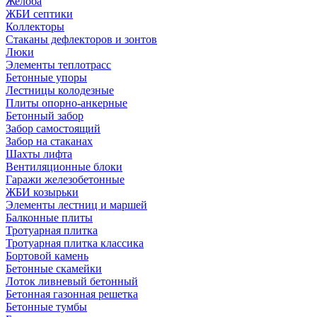
Желоба
ЖБИ септики
Коллекторы
Стаканы дефлекторов и зонтов
Люки
Элементы теплотрасс
Бетонные упоры
Лестницы колодезные
Плиты опорно-анкерные
Бетонный забор
Забор самостоящий
Забор на стаканах
Шахты лифта
Вентиляционные блоки
Гаражи железобетонные
ЖБИ козырьки
Элементы лестниц и маршей
Балконные плиты
Тротуарная плитка
Тротуарная плитка классика
Бортовой камень
Бетонные скамейки
Лоток ливневый бетонный
Бетонная газонная решетка
Бетонные тумбы