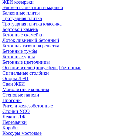
ЖБИ козырьки
Элементы лестниц и маршей
Балконные плиты
Тротуарная плитка
Тротуарная плитка классика
Бортовой камень
Бетонные скамейки
Лоток ливневый бетонный
Бетонная газонная решетка
Бетонные тумбы
Бетонные урны
Бетонные цветочницы
Ограничители (полусферы) бетонные
Сигнальные столбики
Опоры ЛЭП
Сваи ЖБИ
Монолитные колонны
Стеновые панели
Прогоны
Ригели железобетонные
Стойки УСО
Лежни ЛЖ
Перемычки
Коробы
Косоуры мостовые