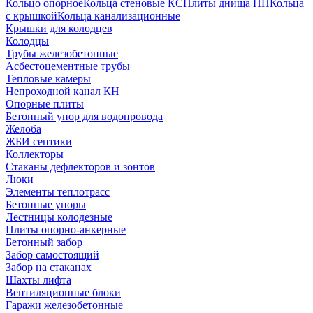
Кольцо опорное
Кольца стеновые КС
Плиты днища ПН
Кольца
с крышкой
Кольца канализационные
Крышки для колодцев
Колодцы
Трубы железобетонные
Асбестоцементные трубы
Тепловые камеры
Непроходной канал КН
Опорные плиты
Бетонный упор для водопровода
Желоба
ЖБИ септики
Коллекторы
Стаканы дефлекторов и зонтов
Люки
Элементы теплотрасс
Бетонные упоры
Лестницы колодезные
Плиты опорно-анкерные
Бетонный забор
Забор самостоящий
Забор на стаканах
Шахты лифта
Вентиляционные блоки
Гаражи железобетонные