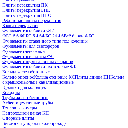
Плиты перекрытия ПК
Плиты перекрытия БПК
Плиты перекрытия ПНО
Ребристые плиты перекрытия
Балки перекрытия
Фундаментные блоки ФБС
ФБС 6 6 6
ФБС 6 4 6
ФБС 24 4 6
Всё блоки ФБС
Фундаменты стаканного типа под колонны
Фундаменты для светофоров
Фундаментные балки
Фундаментные плиты ФЛ
Фундамент шумозащитных экранов
Фундаментные блоки пустотелые ФБП
Кольца железобетонные
Кольцо опорное
Кольца стеновые КС
Плиты днища ПН
Кольца
с крышкой
Кольца канализационные
Крышки для колодцев
Колодцы
Трубы железобетонные
Асбестоцементные трубы
Тепловые камеры
Непроходной канал КН
Опорные плиты
Бетонный упор для водопровода