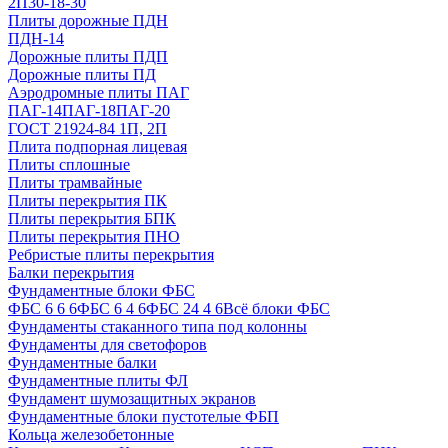
2П30-18-30
Плиты дорожные ПДН
ПДН-14
Дорожные плиты ПДП
Дорожные плиты ПД
Аэродромные плиты ПАГ
ПАГ-14
ПАГ-18
ПАГ-20
ГОСТ 21924-84 1П, 2П
Плита подпорная лицевая
Плиты сплошные
Плиты трамвайные
Плиты перекрытия ПК
Плиты перекрытия БПК
Плиты перекрытия ПНО
Ребристые плиты перекрытия
Балки перекрытия
Фундаментные блоки ФБС
ФБС 6 6 6
ФБС 6 4 6
ФБС 24 4 6
Всё блоки ФБС
Фундаменты стаканного типа под колонны
Фундаменты для светофоров
Фундаментные балки
Фундаментные плиты ФЛ
Фундамент шумозащитных экранов
Фундаментные блоки пустотелые ФБП
Кольца железобетонные