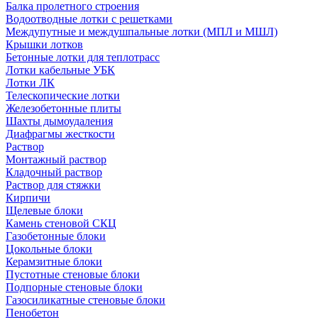
Балка пролетного строения
Водоотводные лотки с решетками
Междупутные и междушпальные лотки (МПЛ и МШЛ)
Крышки лотков
Бетонные лотки для теплотрасс
Лотки кабельные УБК
Лотки ЛК
Телескопические лотки
Железобетонные плиты
Шахты дымоудаления
Диафрагмы жесткости
Раствор
Монтажный раствор
Кладочный раствор
Раствор для стяжки
Кирпичи
Щелевые блоки
Камень стеновой СКЦ
Газобетонные блоки
Цокольные блоки
Керамзитные блоки
Пустотные стеновые блоки
Подпорные стеновые блоки
Газосиликатные стеновые блоки
Пенобетон