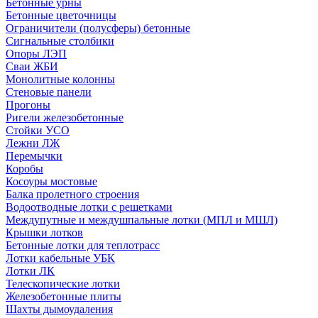
Бетонные урны
Бетонные цветочницы
Ограничители (полусферы) бетонные
Сигнальные столбики
Опоры ЛЭП
Сваи ЖБИ
Монолитные колонны
Стеновые панели
Прогоны
Ригели железобетонные
Стойки УСО
Лежни ЛЖ
Перемычки
Коробы
Косоуры мостовые
Балка пролетного строения
Водоотводные лотки с решетками
Междупутные и междушпальные лотки (МПЛ и МШЛ)
Крышки лотков
Бетонные лотки для теплотрасс
Лотки кабельные УБК
Лотки ЛК
Телескопические лотки
Железобетонные плиты
Шахты дымоудаления