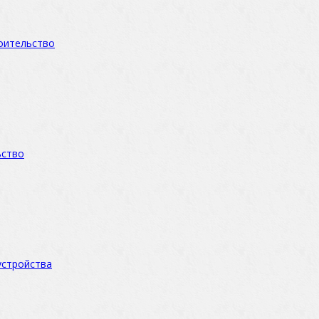
оительство
ьство
устройства