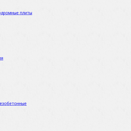
одромные плиты
ия
езобетонные