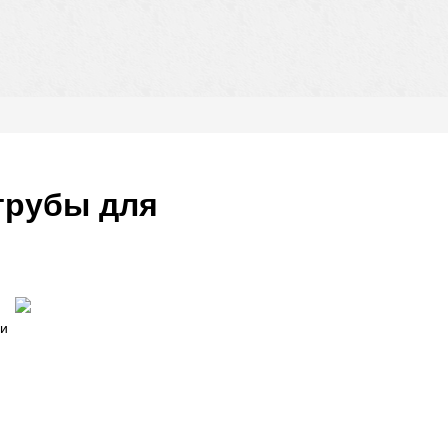
трубы для
 и