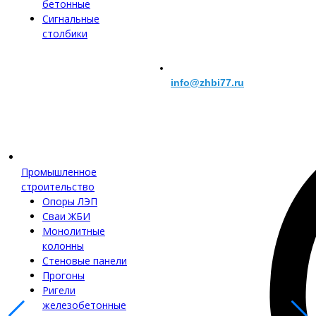
бетонные
Сигнальные
столбики
info@zhbi77.ru
Промышленное
строительство
Опоры ЛЭП
Сваи ЖБИ
Монолитные
колонны
Стеновые панели
Прогоны
Ригели
железобетонные