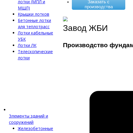
лотки (МПЛ и
Заказать с
производства
МШЛ)
Крышки лотков
Бетонные лотки
Завод ЖБИ
для теплотрасс
Лотки кабельные
УБК
Производство фунда
Лотки ЛК
Телескопические
лотки
Элементы зданий и
сооружений
Железобетонные