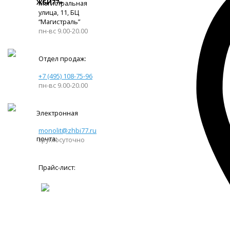
ЖБИ77»
Магистральная
улица, 11, ​БЦ
“Магистраль”
пн-вс 9.00-20.00
Отдел продаж:
+7 (495) 108-75-96
пн-вс 9.00-20.00
Электронная
monolit@zhbi77.ru
почта:
круглосуточно
Прайс-лист: