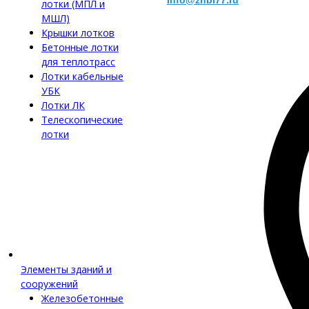
info@zhbi77.ru
лотки (МПЛ и
МШЛ)
Крышки лотков
Бетонные лотки
для теплотрасс
Лотки кабельные
УБК
Лотки ЛК
Телескопические
лотки
Элементы зданий и
сооружений
Железобетонные