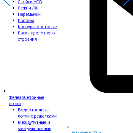
Стойки УСО
Лежни ЛЖ
Перемычки
Коробы
Косоуры мостовые
Балка пролетного
строения
Железобетонные
лотки
Водоотводные
лотки с решетками
Междупутные и
междушпальные