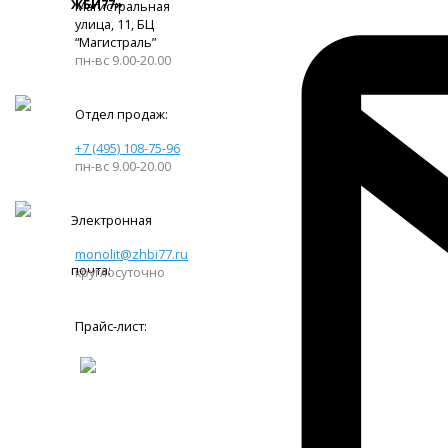
ЖБИ77»
Магистральная
улица, 11, ​БЦ
“Магистраль”
пн-вс 9.00-20.00
Отдел продаж:
+7 (495) 108-75-96
пн-вс 9.00-20.00
Электронная
monolit@zhbi77.ru
почта:
круглосуточно
Прайс-лист: