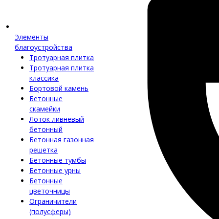
Элементы
благоустройства
Тротуарная плитка
Тротуарная плитка
классика
Бортовой камень
Бетонные
скамейки
Лоток ливневый
бетонный
Бетонная газонная
решетка
Бетонные тумбы
Бетонные урны
Бетонные
цветочницы
Ограничители
(полусферы)