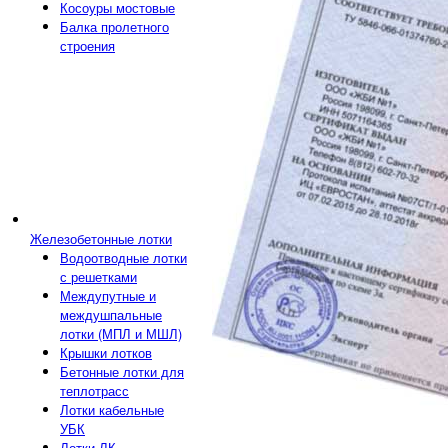
Косоуры мостовые
Балка пролетного
строения
Железобетонные лотки
Водоотводные лотки
с решетками
Междупутные и
междушпальные
лотки (МПЛ и МШЛ)
Крышки лотков
Бетонные лотки для
теплотрасс
Лотки кабельные
УБК
Лотки ЛК