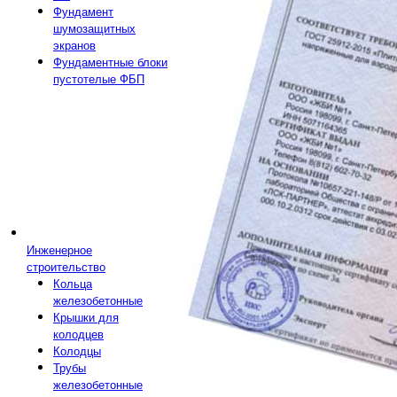
Фундамент
шумозащитных
экранов
Фундаментные блоки
пустотелые ФБП
Инженерное
строительство
Кольца
железобетонные
Крышки для
колодцев
Колодцы
Трубы
железобетонные