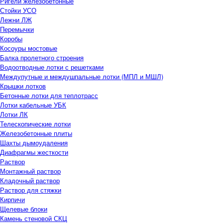
Ригели железобетонные
Стойки УСО
Лежни ЛЖ
Перемычки
Коробы
Косоуры мостовые
Балка пролетного строения
Водоотводные лотки с решетками
Междупутные и междушпальные лотки (МПЛ и МШЛ)
Крышки лотков
Бетонные лотки для теплотрасс
Лотки кабельные УБК
Лотки ЛК
Телескопические лотки
Железобетонные плиты
Шахты дымоудаления
Диафрагмы жесткости
Раствор
Монтажный раствор
Кладочный раствор
Раствор для стяжки
Кирпичи
Щелевые блоки
Камень стеновой СКЦ