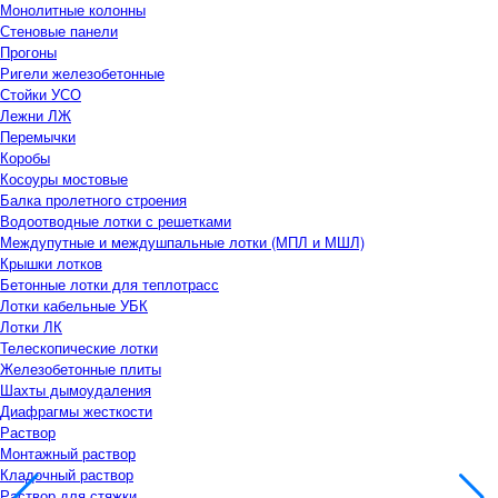
Монолитные колонны
Стеновые панели
Прогоны
Ригели железобетонные
Стойки УСО
Лежни ЛЖ
Перемычки
Коробы
Косоуры мостовые
Балка пролетного строения
Водоотводные лотки с решетками
Междупутные и междушпальные лотки (МПЛ и МШЛ)
Крышки лотков
Бетонные лотки для теплотрасс
Лотки кабельные УБК
Лотки ЛК
Телескопические лотки
Железобетонные плиты
Шахты дымоудаления
Диафрагмы жесткости
Раствор
Монтажный раствор
Кладочный раствор
Раствор для стяжки