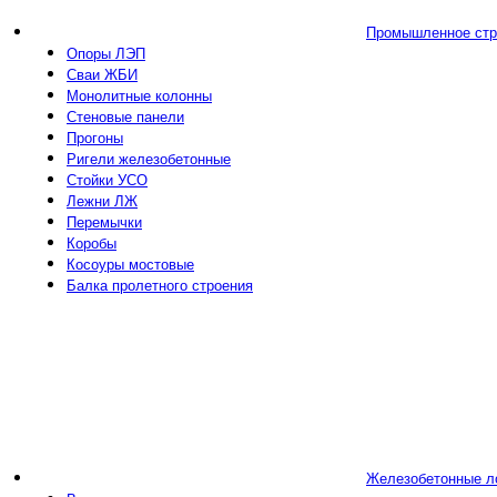
Промышленное стр
Опоры ЛЭП
Сваи ЖБИ
Монолитные колонны
Стеновые панели
Прогоны
Ригели железобетонные
Стойки УСО
Лежни ЛЖ
Перемычки
Коробы
Косоуры мостовые
Балка пролетного строения
Железобетонные л