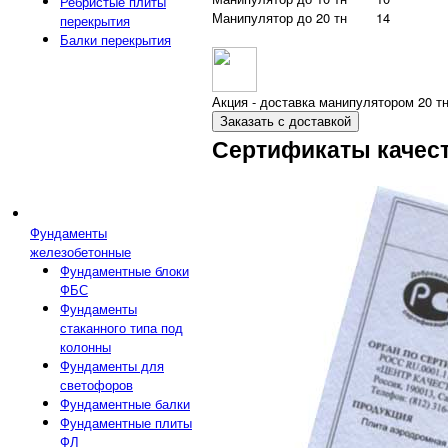
Ребристые плиты
Манипулятор до 20 тн
14
перекрытия
Балки перекрытия
Акция - доставка манипулятором 20 тн
Заказать с доставкой
Сертификаты качес
Фундаменты
железобетонные
Фундаментные блоки
ФБС
Фундаменты
стаканного типа под
колонны
Фундаменты для
светофоров
Фундаментные балки
Фундаментные плиты
ФЛ