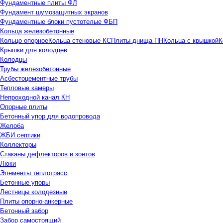
Фундаментные плиты ФЛ
Фундамент шумозащитных экранов
Фундаментные блоки пустотелые ФБП
Кольца железобетонные
Кольцо опорное
Кольца стеновые КС
Плиты днища ПН
Кольца с крышкой
К
Крышки для колодцев
Колодцы
Трубы железобетонные
Асбестоцементные трубы
Тепловые камеры
Непроходной канал КН
Опорные плиты
Бетонный упор для водопровода
Желоба
ЖБИ септики
Коллекторы
Стаканы дефлекторов и зонтов
Люки
Элементы теплотрасс
Бетонные упоры
Лестницы колодезные
Плиты опорно-анкерные
Бетонный забор
Забор самостоящий