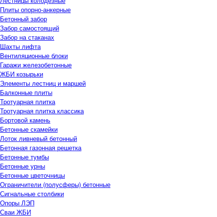
Лестницы колодезные
Плиты опорно-анкерные
Бетонный забор
Забор самостоящий
Забор на стаканах
Шахты лифта
Вентиляционные блоки
Гаражи железобетонные
ЖБИ козырьки
Элементы лестниц и маршей
Балконные плиты
Тротуарная плитка
Тротуарная плитка классика
Бортовой камень
Бетонные скамейки
Лоток ливневый бетонный
Бетонная газонная решетка
Бетонные тумбы
Бетонные урны
Бетонные цветочницы
Ограничители (полусферы) бетонные
Сигнальные столбики
Опоры ЛЭП
Сваи ЖБИ