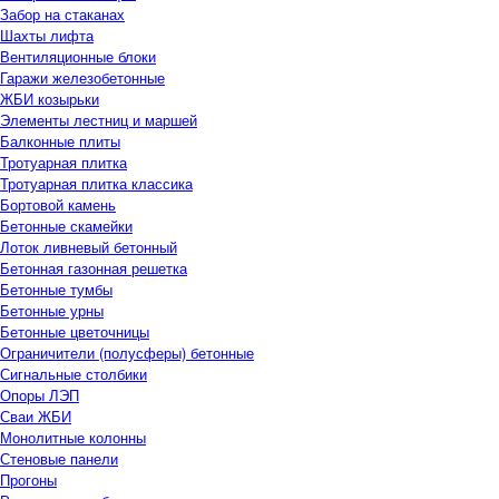
Забор на стаканах
Шахты лифта
Вентиляционные блоки
Гаражи железобетонные
ЖБИ козырьки
Элементы лестниц и маршей
Балконные плиты
Тротуарная плитка
Тротуарная плитка классика
Бортовой камень
Бетонные скамейки
Лоток ливневый бетонный
Бетонная газонная решетка
Бетонные тумбы
Бетонные урны
Бетонные цветочницы
Ограничители (полусферы) бетонные
Сигнальные столбики
Опоры ЛЭП
Сваи ЖБИ
Монолитные колонны
Стеновые панели
Прогоны