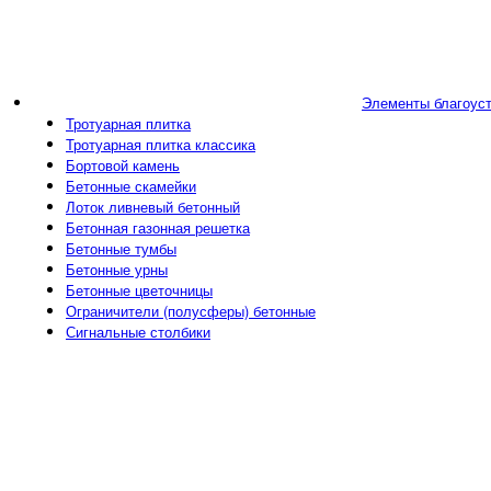
Элементы благоус
Тротуарная плитка
Тротуарная плитка классика
Бортовой камень
Бетонные скамейки
Лоток ливневый бетонный
Бетонная газонная решетка
Бетонные тумбы
Бетонные урны
Бетонные цветочницы
Ограничители (полусферы) бетонные
Сигнальные столбики