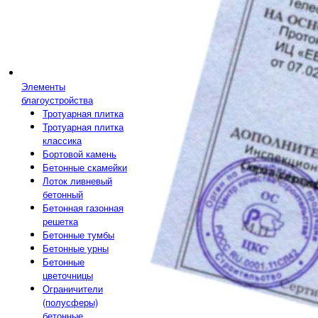
Элементы
благоустройства
Тротуарная плитка
Тротуарная плитка
классика
Бортовой камень
Бетонные скамейки
Лоток ливневый
бетонный
Бетонная газонная
решетка
Бетонные тумбы
Бетонные урны
Бетонные
цветочницы
Ограничители
(полусферы)
бетонные