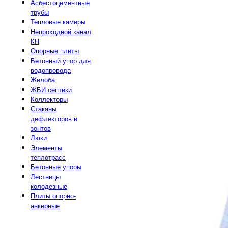
Асбестоцементные
трубы
Тепловые камеры
Непроходной канал
КН
Опорные плиты
Бетонный упор для
водопровода
Желоба
ЖБИ септики
Коллекторы
Стаканы
дефлекторов и
зонтов
Люки
Элементы
теплотрасс
Бетонные упоры
Лестницы
колодезные
Плиты опорно-
анкерные