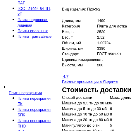
ПАГ
ГОСТ 21924-84 1П,
Вид изделия: П26-3/2
2П
Плита подпорная
Длина, мм
1490
лицевая
Категория
Плита для лотка
Плиты сплошные
Вес, т.
2520
Плиты трамвайные
Вес, т
2.52
Объем, м3
1.00724
Ширина, мм
3380
Стандарт
ГОСТ 9561-91
Единица измерения
шт.
Высота, мм
200
4,7
Рейтинг организации в Яндексе
Стоимость доставк
Плиты перекрытия
Способ доставки
Макс. длина
Плиты перекрытия
Машина до 3,5 тн до 30 м3
6
ПК
Машина до 5 тн до 30 м3
6
Плиты перекрытия
Машина до 10 тн до 50 м3
8
БПК
Машина до 20 тн до 80 м3
8
Плиты перекрытия
Манипулятор до 5 тн
5
ПНО
Манипулятор до 10 тн
10