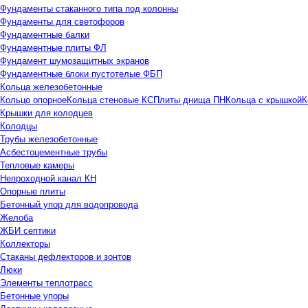
Фундаменты стаканного типа под колонны
Фундаменты для светофоров
Фундаментные балки
Фундаментные плиты ФЛ
Фундамент шумозащитных экранов
Фундаментные блоки пустотелые ФБП
Кольца железобетонные
Кольцо опорное
Кольца стеновые КС
Плиты днища ПН
Кольца с крышкой
К
Крышки для колодцев
Колодцы
Трубы железобетонные
Асбестоцементные трубы
Тепловые камеры
Непроходной канал КН
Опорные плиты
Бетонный упор для водопровода
Желоба
ЖБИ септики
Коллекторы
Стаканы дефлекторов и зонтов
Люки
Элементы теплотрасс
Бетонные упоры