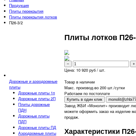
Продукция
Плиты перекрытия
Плиты перекрытия лотков
П26-3/2
Плиты лотков П26-
−
+
Цена:
10 920
руб / шт.
Дорожные и аэродромные
Товар в наличии
плиты
Макс. производ-во 200 шт./сутки
Дорожные плиты 1п
Работаем по постоплате
Дорожные плиты 2П
Купить в один клик
monolit@zhbi77
Плиты дорожные
Завод ЖБИ «Монолит» производит лю
ПДН
можете оформить заказ на изделие ма
Дорожные плиты
продаж.
ПДП
Дорожные плиты ПД
Характеристики П26-
Аэродромные плиты