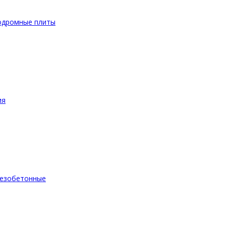
одромные плиты
ия
езобетонные