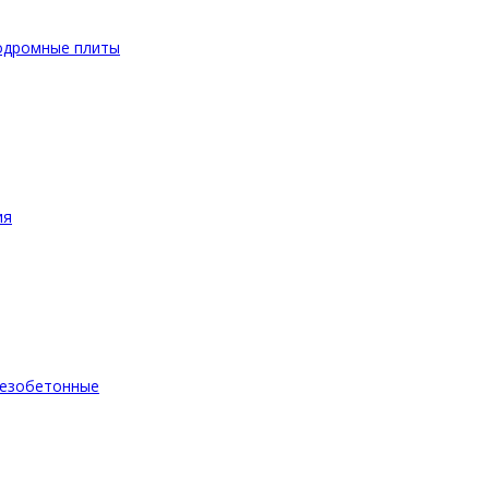
одромные плиты
ия
езобетонные