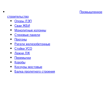
Промышленное
строительство
Опоры ЛЭП
Сваи ЖБИ
Монолитные колонны
Стеновые панели
Прогоны
Ригели железобетонные
Стойки УСО
Лежни ЛЖ
Перемычки
Коробы
Косоуры мостовые
Балка пролетного строения