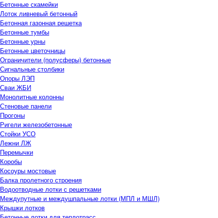
Бетонные скамейки
Лоток ливневый бетонный
Бетонная газонная решетка
Бетонные тумбы
Бетонные урны
Бетонные цветочницы
Ограничители (полусферы) бетонные
Сигнальные столбики
Опоры ЛЭП
Сваи ЖБИ
Монолитные колонны
Стеновые панели
Прогоны
Ригели железобетонные
Стойки УСО
Лежни ЛЖ
Перемычки
Коробы
Косоуры мостовые
Балка пролетного строения
Водоотводные лотки с решетками
Междупутные и междушпальные лотки (МПЛ и МШЛ)
Крышки лотков
Бетонные лотки для теплотрасс