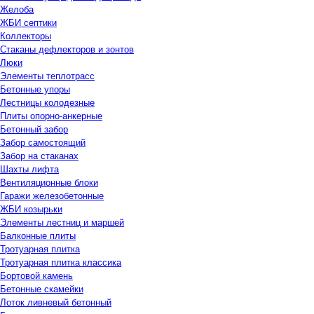
Желоба
ЖБИ септики
Коллекторы
Стаканы дефлекторов и зонтов
Люки
Элементы теплотрасс
Бетонные упоры
Лестницы колодезные
Плиты опорно-анкерные
Бетонный забор
Забор самостоящий
Забор на стаканах
Шахты лифта
Вентиляционные блоки
Гаражи железобетонные
ЖБИ козырьки
Элементы лестниц и маршей
Балконные плиты
Тротуарная плитка
Тротуарная плитка классика
Бортовой камень
Бетонные скамейки
Лоток ливневый бетонный