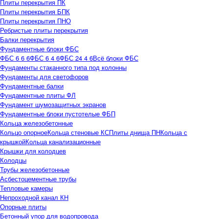
Плиты перекрытия ПК
Плиты перекрытия БПК
Плиты перекрытия ПНО
Ребристые плиты перекрытия
Балки перекрытия
Фундаментные блоки ФБС
ФБС 6 6 6
ФБС 6 4 6
ФБС 24 4 6
Всё блоки ФБС
Фундаменты стаканного типа под колонны
Фундаменты для светофоров
Фундаментные балки
Фундаментные плиты ФЛ
Фундамент шумозащитных экранов
Фундаментные блоки пустотелые ФБП
Кольца железобетонные
Кольцо опорное
Кольца стеновые КС
Плиты днища ПН
Кольца с
крышкой
Кольца канализационные
Крышки для колодцев
Колодцы
Трубы железобетонные
Асбестоцементные трубы
Тепловые камеры
Непроходной канал КН
Опорные плиты
Бетонный упор для водопровода