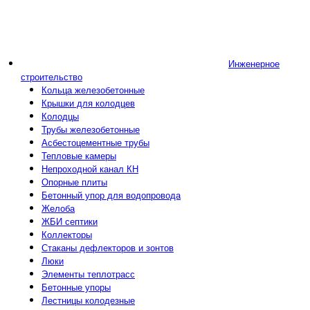
Инженерное
строительство
Кольца железобетонные
Крышки для колодцев
Колодцы
Трубы железобетонные
Асбестоцементные трубы
Тепловые камеры
Непроходной канал КН
Опорные плиты
Бетонный упор для водопровода
Желоба
ЖБИ септики
Коллекторы
Стаканы дефлекторов и зонтов
Люки
Элементы теплотрасс
Бетонные упоры
Лестницы колодезные