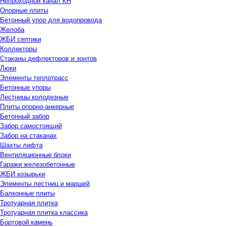
Непроходной канал КН
Опорные плиты
Бетонный упор для водопровода
Желоба
ЖБИ септики
Коллекторы
Стаканы дефлекторов и зонтов
Люки
Элементы теплотрасс
Бетонные упоры
Лестницы колодезные
Плиты опорно-анкерные
Бетонный забор
Забор самостоящий
Забор на стаканах
Шахты лифта
Вентиляционные блоки
Гаражи железобетонные
ЖБИ козырьки
Элементы лестниц и маршей
Балконные плиты
Тротуарная плитка
Тротуарная плитка классика
Бортовой камень