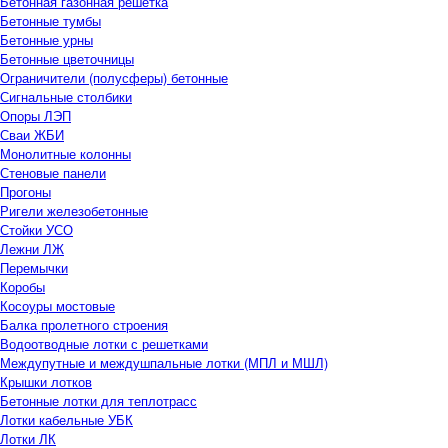
Бетонная газонная решетка
Бетонные тумбы
Бетонные урны
Бетонные цветочницы
Ограничители (полусферы) бетонные
Сигнальные столбики
Опоры ЛЭП
Сваи ЖБИ
Монолитные колонны
Стеновые панели
Прогоны
Ригели железобетонные
Стойки УСО
Лежни ЛЖ
Перемычки
Коробы
Косоуры мостовые
Балка пролетного строения
Водоотводные лотки с решетками
Междупутные и междушпальные лотки (МПЛ и МШЛ)
Крышки лотков
Бетонные лотки для теплотрасс
Лотки кабельные УБК
Лотки ЛК