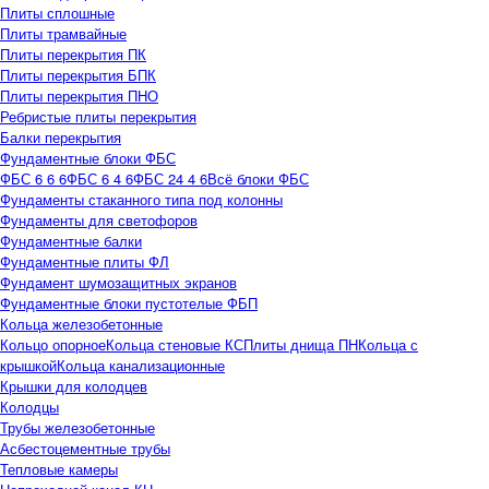
Плиты сплошные
Плиты трамвайные
Плиты перекрытия ПК
Плиты перекрытия БПК
Плиты перекрытия ПНО
Ребристые плиты перекрытия
Балки перекрытия
Фундаментные блоки ФБС
ФБС 6 6 6
ФБС 6 4 6
ФБС 24 4 6
Всё блоки ФБС
Фундаменты стаканного типа под колонны
Фундаменты для светофоров
Фундаментные балки
Фундаментные плиты ФЛ
Фундамент шумозащитных экранов
Фундаментные блоки пустотелые ФБП
Кольца железобетонные
Кольцо опорное
Кольца стеновые КС
Плиты днища ПН
Кольца с
крышкой
Кольца канализационные
Крышки для колодцев
Колодцы
Трубы железобетонные
Асбестоцементные трубы
Тепловые камеры