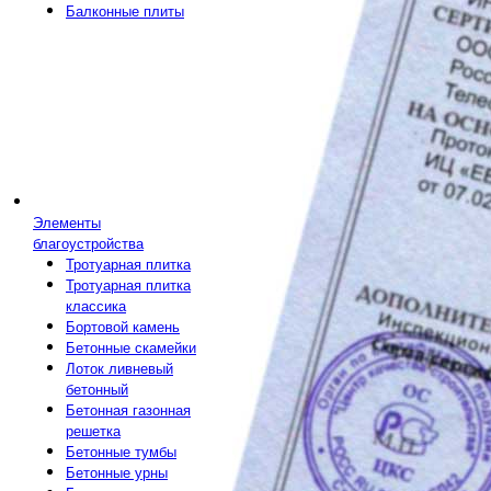
Балконные плиты
Элементы
благоустройства
Тротуарная плитка
Тротуарная плитка
классика
Бортовой камень
Бетонные скамейки
Лоток ливневый
бетонный
Бетонная газонная
решетка
Бетонные тумбы
Бетонные урны