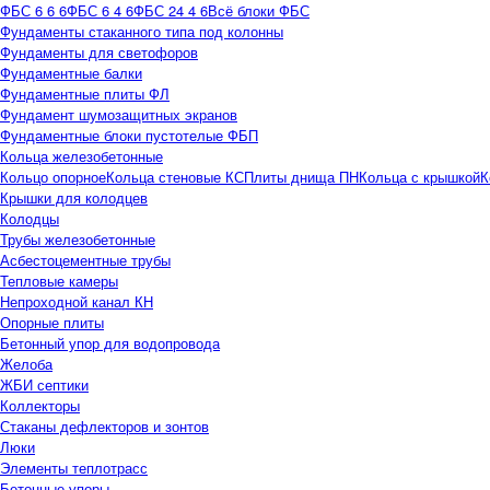
ФБС 6 6 6
ФБС 6 4 6
ФБС 24 4 6
Всё блоки ФБС
Фундаменты стаканного типа под колонны
Фундаменты для светофоров
Фундаментные балки
Фундаментные плиты ФЛ
Фундамент шумозащитных экранов
Фундаментные блоки пустотелые ФБП
Кольца железобетонные
Кольцо опорное
Кольца стеновые КС
Плиты днища ПН
Кольца с крышкой
К
Крышки для колодцев
Колодцы
Трубы железобетонные
Асбестоцементные трубы
Тепловые камеры
Непроходной канал КН
Опорные плиты
Бетонный упор для водопровода
Желоба
ЖБИ септики
Коллекторы
Стаканы дефлекторов и зонтов
Люки
Элементы теплотрасс
Бетонные упоры