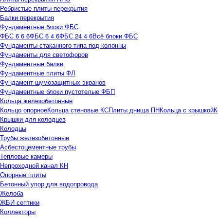
Ребристые плиты перекрытия
Балки перекрытия
Фундаментные блоки ФБС
ФБС 6 6 6
ФБС 6 4 6
ФБС 24 4 6
Всё блоки ФБС
Фундаменты стаканного типа под колонны
Фундаменты для светофоров
Фундаментные балки
Фундаментные плиты ФЛ
Фундамент шумозащитных экранов
Фундаментные блоки пустотелые ФБП
Кольца железобетонные
Кольцо опорное
Кольца стеновые КС
Плиты днища ПН
Кольца с крышкой
К
Крышки для колодцев
Колодцы
Трубы железобетонные
Асбестоцементные трубы
Тепловые камеры
Непроходной канал КН
Опорные плиты
Бетонный упор для водопровода
Желоба
ЖБИ септики
Коллекторы