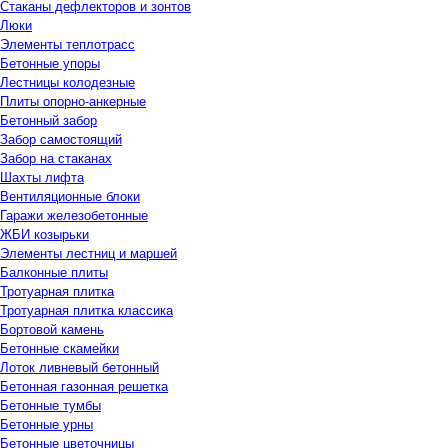
Стаканы дефлекторов и зонтов
Люки
Элементы теплотрасс
Бетонные упоры
Лестницы колодезные
Плиты опорно-анкерные
Бетонный забор
Забор самостоящий
Забор на стаканах
Шахты лифта
Вентиляционные блоки
Гаражи железобетонные
ЖБИ козырьки
Элементы лестниц и маршей
Балконные плиты
Тротуарная плитка
Тротуарная плитка классика
Бортовой камень
Бетонные скамейки
Лоток ливневый бетонный
Бетонная газонная решетка
Бетонные тумбы
Бетонные урны
Бетонные цветочницы