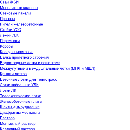
Сваи ЖБИ
Монолитные колонны
Стеновые панели
Прогоны
Ригели железобетонные
Стойки УСО
Лежни ЛЖ
Перемычки
Коробы
Косоуры мостовые
Балка пролетного строения
Водоотводные лотки с решетками
Междупутные и междушпальные лотки (МПЛ и МШЛ)
Крышки лотков
Бетонные лотки для теплотрасс
Лотки кабельные УБК
Лотки ЛК
Телескопические лотки
Железобетонные плиты
Шахты дымоудаления
Диафрагмы жесткости
Раствор
Монтажный раствор
Кладочный раствор