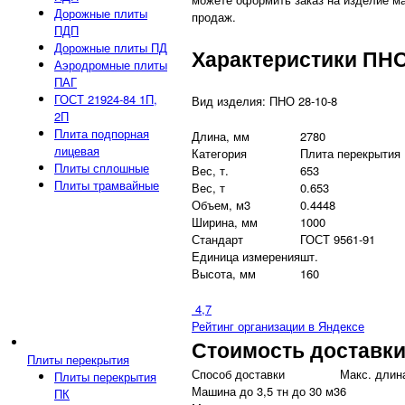
Дорожные плиты
продаж.
ПДП
Дорожные плиты ПД
Характеристики ПНО
Аэродромные плиты
ПАГ
ГОСТ 21924-84 1П,
Вид изделия: ПНО 28-10-8
2П
Плита подпорная
Длина, мм
2780
лицевая
Категория
Плита перекрытия
Плиты сплошные
Вес, т.
653
Плиты трамвайные
Вес, т
0.653
Объем, м3
0.4448
Ширина, мм
1000
Стандарт
ГОСТ 9561-91
Единица измерения
шт.
Высота, мм
160
4,7
Рейтинг организации в Яндексе
Стоимость доставк
Плиты перекрытия
Способ доставки
Макс. длина
Плиты перекрытия
Машина до 3,5 тн до 30 м3
6
ПК