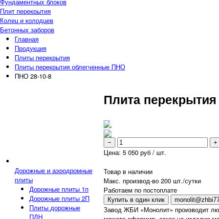
Фундаментных блоков
Плит перекрытия
Колец и колодцев
Бетонных заборов
Главная
Продукция
Плиты перекрытия
Плиты перекрытия облегченные ПНО
ПНО 28-10-8
Плита перекрытия 
−
+
Цена:
5 050
руб / шт.
Дорожные и аэродромные
Товар в наличии
плиты
Макс. производ-во 200 шт./сутки
Дорожные плиты 1п
Работаем по постоплате
Дорожные плиты 2П
Купить в один клик
monolit@zhbi77
Плиты дорожные
Завод ЖБИ «Монолит» производит лю
ПДН
можете оформить заказ на изделие ма