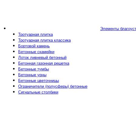
Элементы благоус
Тротуарная плитка
Тротуарная плитка классика
Бортовой камень
Бетонные скамейки
Лоток ливневый бетонный
Бетонная газонная решетка
Бетонные тумбы
Бетонные урны
Бетонные цветочницы
Ограничители (полусферы) бетонные
Сигнальные столбики