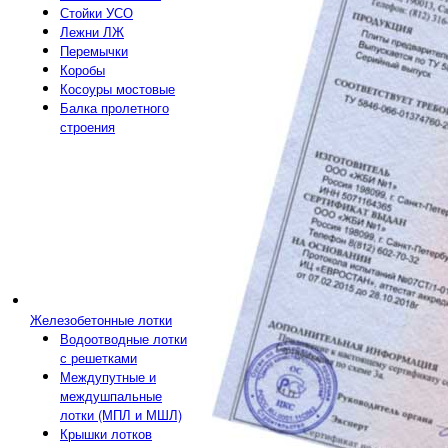
Стойки УСО
Лежни ЛЖ
Перемычки
Коробы
Косоуры мостовые
Балка пролетного
строения
Железобетонные лотки
Водоотводные лотки
с решетками
Междупутные и
междушпальные
лотки (МПЛ и МШЛ)
Крышки лотков