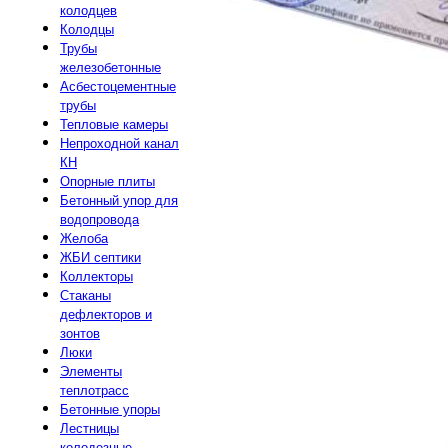
колодцев
Колодцы
Трубы
железобетонные
Асбестоцементные
трубы
Тепловые камеры
Непроходной канал
КН
Опорные плиты
Бетонный упор для
водопровода
Желоба
ЖБИ септики
Коллекторы
Стаканы
дефлекторов и
зонтов
Люки
Элементы
теплотрасс
Бетонные упоры
Лестницы
колодезные