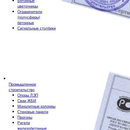
Бетонные
цветочницы
Ограничители
(полусферы)
бетонные
Сигнальные столбики
Промышленное
строительство
Опоры ЛЭП
Сваи ЖБИ
Монолитные колонны
Стеновые панели
Прогоны
Ригели
железобетонные