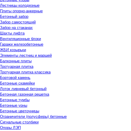
Лестницы колодезные
Плиты опорно-анкерные
Бетонный забор
Забор самостоящий
Забор на стаканах
Шахты лифта
Вентиляционные блоки
Гаражи железобетонные
ЖБИ козырьки
Элементы лестниц и маршей
Балконные плиты
Тротуарная плитка
Тротуарная плитка классика
Бортовой камень
Бетонные скамейки
Лоток ливневый бетонный
Бетонная газонная решетка
Бетонные тумбы
Бетонные урны
Бетонные цветочницы
Ограничители (полусферы) бетонные
Сигнальные столбики
Опоры ЛЭП