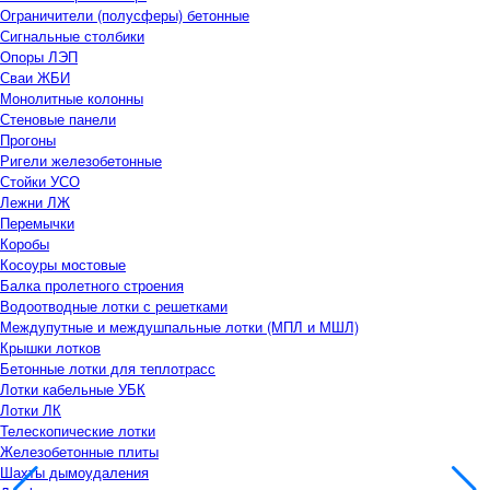
Ограничители (полусферы) бетонные
Сигнальные столбики
Опоры ЛЭП
Сваи ЖБИ
Монолитные колонны
Стеновые панели
Прогоны
Ригели железобетонные
Стойки УСО
Лежни ЛЖ
Перемычки
Коробы
Косоуры мостовые
Балка пролетного строения
Водоотводные лотки с решетками
Междупутные и междушпальные лотки (МПЛ и МШЛ)
Крышки лотков
Бетонные лотки для теплотрасс
Лотки кабельные УБК
Лотки ЛК
Телескопические лотки
Железобетонные плиты
Шахты дымоудаления