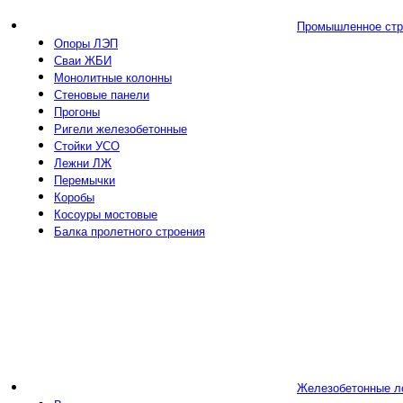
Промышленное стр
Опоры ЛЭП
Сваи ЖБИ
Монолитные колонны
Стеновые панели
Прогоны
Ригели железобетонные
Стойки УСО
Лежни ЛЖ
Перемычки
Коробы
Косоуры мостовые
Балка пролетного строения
Железобетонные л