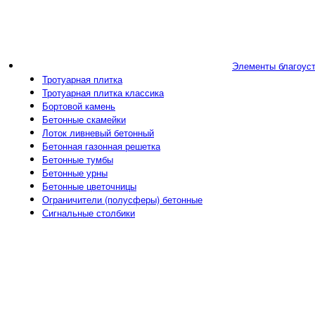
Элементы благоус
Тротуарная плитка
Тротуарная плитка классика
Бортовой камень
Бетонные скамейки
Лоток ливневый бетонный
Бетонная газонная решетка
Бетонные тумбы
Бетонные урны
Бетонные цветочницы
Ограничители (полусферы) бетонные
Сигнальные столбики