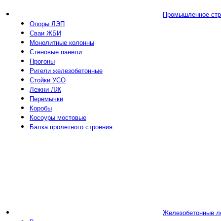
Промышленное стр
Опоры ЛЭП
Сваи ЖБИ
Монолитные колонны
Стеновые панели
Прогоны
Ригели железобетонные
Стойки УСО
Лежни ЛЖ
Перемычки
Коробы
Косоуры мостовые
Балка пролетного строения
Железобетонные л