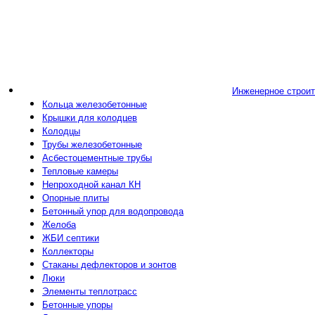
Инженерное строи
Кольца железобетонные
Крышки для колодцев
Колодцы
Трубы железобетонные
Асбестоцементные трубы
Тепловые камеры
Непроходной канал КН
Опорные плиты
Бетонный упор для водопровода
Желоба
ЖБИ септики
Коллекторы
Стаканы дефлекторов и зонтов
Люки
Элементы теплотрасс
Бетонные упоры