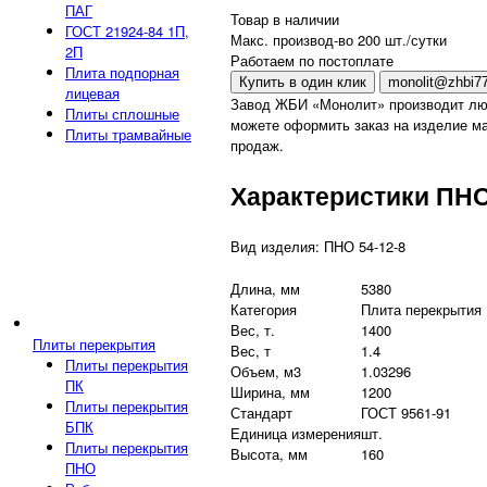
ПАГ
Товар в наличии
ГОСТ 21924-84 1П,
Макс. производ-во 200 шт./сутки
2П
Работаем по постоплате
Плита подпорная
Купить в один клик
monolit@zhbi77
лицевая
Завод ЖБИ «Монолит» производит лю
Плиты сплошные
можете оформить заказ на изделие ма
Плиты трамвайные
продаж.
Характеристики ПНО
Вид изделия: ПНО 54-12-8
Длина, мм
5380
Категория
Плита перекрытия
Вес, т.
1400
Плиты перекрытия
Вес, т
1.4
Плиты перекрытия
Объем, м3
1.03296
ПК
Ширина, мм
1200
Плиты перекрытия
Стандарт
ГОСТ 9561-91
БПК
Единица измерения
шт.
Плиты перекрытия
Высота, мм
160
ПНО