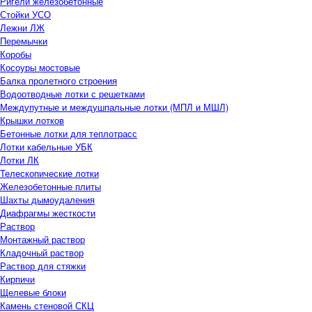
Ригели железобетонные
Стойки УСО
Лежни ЛЖ
Перемычки
Коробы
Косоуры мостовые
Балка пролетного строения
Водоотводные лотки с решетками
Междупутные и междушпальные лотки (МПЛ и МШЛ)
Крышки лотков
Бетонные лотки для теплотрасс
Лотки кабельные УБК
Лотки ЛК
Телескопические лотки
Железобетонные плиты
Шахты дымоудаления
Диафрагмы жесткости
Раствор
Монтажный раствор
Кладочный раствор
Раствор для стяжки
Кирпичи
Щелевые блоки
Камень стеновой СКЦ