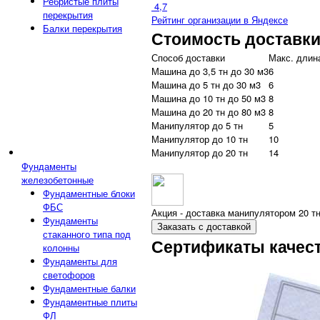
Ребристые плиты
4,7
перекрытия
Рейтинг организации в Яндексе
Балки перекрытия
Стоимость доставк
Способ доставки
Макс. длина
Машина до 3,5 тн до 30 м3
6
Машина до 5 тн до 30 м3
6
Машина до 10 тн до 50 м3
8
Машина до 20 тн до 80 м3
8
Манипулятор до 5 тн
5
Манипулятор до 10 тн
10
Манипулятор до 20 тн
14
Фундаменты
железобетонные
Фундаментные блоки
ФБС
Акция - доставка манипулятором 20 тн
Фундаменты
Заказать с доставкой
стаканного типа под
Сертификаты качес
колонны
Фундаменты для
светофоров
Фундаментные балки
Фундаментные плиты
ФЛ