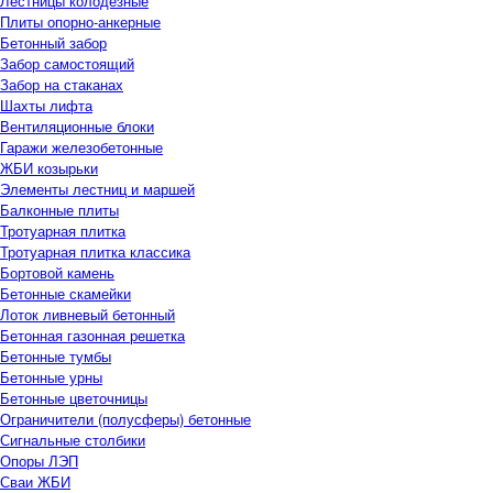
Лестницы колодезные
Плиты опорно-анкерные
Бетонный забор
Забор самостоящий
Забор на стаканах
Шахты лифта
Вентиляционные блоки
Гаражи железобетонные
ЖБИ козырьки
Элементы лестниц и маршей
Балконные плиты
Тротуарная плитка
Тротуарная плитка классика
Бортовой камень
Бетонные скамейки
Лоток ливневый бетонный
Бетонная газонная решетка
Бетонные тумбы
Бетонные урны
Бетонные цветочницы
Ограничители (полусферы) бетонные
Сигнальные столбики
Опоры ЛЭП
Сваи ЖБИ