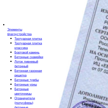
Элементы
благоустройства
Тротуарная плитка
Тротуарная плитка
классика
Бортовой камень
Бетонные скамейки
Лоток ливневый
бетонный
Бетонная газонная
решетка
Бетонные тумбы
Бетонные урны
Бетонные
цветочницы
Ограничители
(полусферы)
бетонные