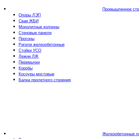
Промышленное стр
Опоры ЛЭП
Сваи ЖБИ
Монолитные колонны
Стеновые панели
Прогоны
Ригели железобетонные
Стойки УСО
Лежни ЛЖ
Перемычки
Коробы
Косоуры мостовые
Балка пролетного строения
Железобетонные л