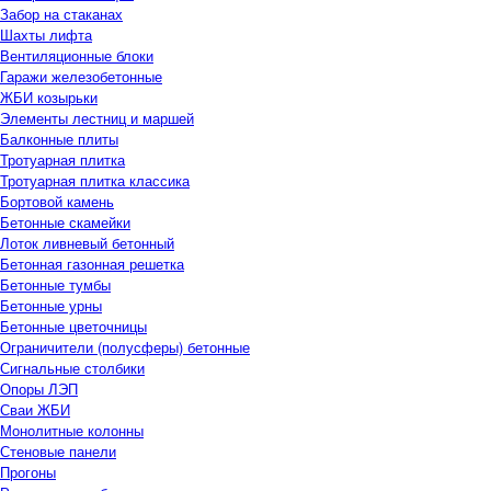
Забор на стаканах
Шахты лифта
Вентиляционные блоки
Гаражи железобетонные
ЖБИ козырьки
Элементы лестниц и маршей
Балконные плиты
Тротуарная плитка
Тротуарная плитка классика
Бортовой камень
Бетонные скамейки
Лоток ливневый бетонный
Бетонная газонная решетка
Бетонные тумбы
Бетонные урны
Бетонные цветочницы
Ограничители (полусферы) бетонные
Сигнальные столбики
Опоры ЛЭП
Сваи ЖБИ
Монолитные колонны
Стеновые панели
Прогоны