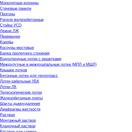
Монолитные колонны
Стеновые панели
Прогоны
Ригели железобетонные
Стойки УСО
Лежни ЛЖ
Перемычки
Коробы
Косоуры мостовые
Балка пролетного строения
Водоотводные лотки с решетками
Междупутные и междушпальные лотки (МПЛ и МШЛ)
Крышки лотков
Бетонные лотки для теплотрасс
Лотки кабельные УБК
Лотки ЛК
Телескопические лотки
Железобетонные плиты
Шахты дымоудаления
Диафрагмы жесткости
Раствор
Монтажный раствор
Кладочный раствор
Раствор для стяжки