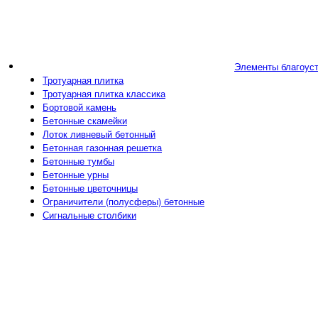
Элементы благоус
Тротуарная плитка
Тротуарная плитка классика
Бортовой камень
Бетонные скамейки
Лоток ливневый бетонный
Бетонная газонная решетка
Бетонные тумбы
Бетонные урны
Бетонные цветочницы
Ограничители (полусферы) бетонные
Сигнальные столбики