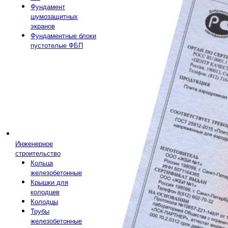
Фундамент
шумозащитных
экранов
Фундаментные блоки
пустотелые ФБП
Инженерное
строительство
Кольца
железобетонные
Крышки для
колодцев
Колодцы
Трубы
железобетонные