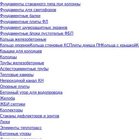
Фундаменты стаканного типа под колонны
Фундаменты для светофоров
Фундаментные балки
Фундаментные плиты ФЛ
Фундамент шумозащитных экранов
Фундаментные блоки пустотелые ФБП
Кольца железобетонные
Кольцо опорное
Кольца стеновые КС
Плиты днища ПН
Кольца с крышкой
К
Крышки для колодцев
Колодцы
Трубы железобетонные
Асбестоцементные трубы
Тепловые камеры
Непроходной канал КН
Опорные плиты
Бетонный упор для водопровода
Желоба
ЖБИ септики
Коллекторы
Стаканы дефлекторов и зонтов
Люки
Элементы теплотрасс
Бетонные упоры