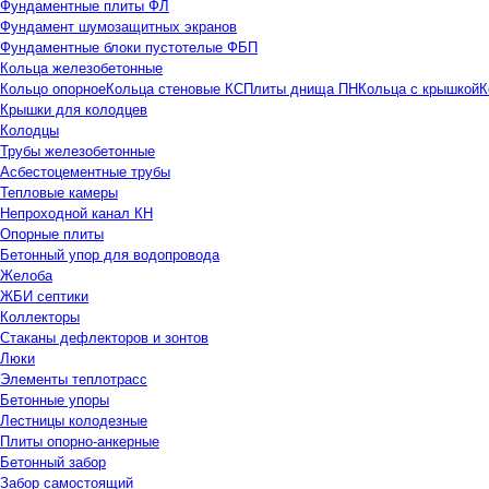
Фундаментные плиты ФЛ
Фундамент шумозащитных экранов
Фундаментные блоки пустотелые ФБП
Кольца железобетонные
Кольцо опорное
Кольца стеновые КС
Плиты днища ПН
Кольца с крышкой
К
Крышки для колодцев
Колодцы
Трубы железобетонные
Асбестоцементные трубы
Тепловые камеры
Непроходной канал КН
Опорные плиты
Бетонный упор для водопровода
Желоба
ЖБИ септики
Коллекторы
Стаканы дефлекторов и зонтов
Люки
Элементы теплотрасс
Бетонные упоры
Лестницы колодезные
Плиты опорно-анкерные
Бетонный забор
Забор самостоящий