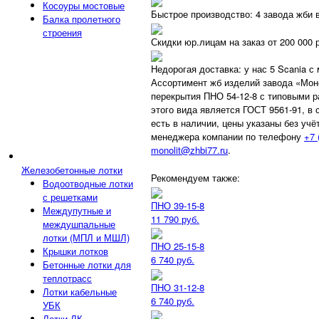
Косоуры мостовые
Быстрое производство: 4 завода жби 
Балка пролетного
строения
Скидки юр.лицам на заказ от 200 000 
Недорогая доставка: у нас 5 Scania с
Ассортимент жб изделий завода «Мон
перекрытия ПНО 54-12-8 с типовыми 
этого вида является ГОСТ 9561-91, в 
есть в наличии, цены указаны без уч
менеджера компании по телефону
+7 
monolit@zhbi77.ru
.
Железобетонные лотки
Рекомендуем также:
Водоотводные лотки
с решетками
ПНО 39-15-8
Междупутные и
11 790 руб.
междушпальные
лотки (МПЛ и МШЛ)
ПНО 25-15-8
Крышки лотков
6 740 руб.
Бетонные лотки для
теплотрасс
ПНО 31-12-8
Лотки кабельные
6 740 руб.
УБК
Лотки ЛК