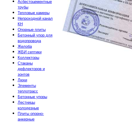
Асбестоцементные
трубы
Тепловые камеры
Непроходной канал
КН
Опорные плиты
Бетонный упор для
водопровода
Желоба
ЖБИ септики
Коллекторы
Стаканы
дефлекторов и
зонтов
Люки
Элементы
теплотрасс
Бетонные упоры
Лестницы
колодезные
Плиты опорно-
анкерные