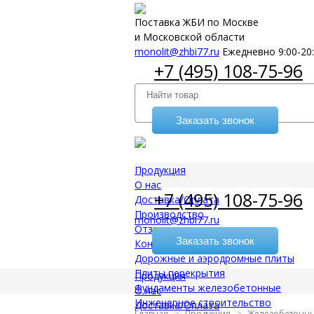
Поставка ЖБИ по Москве
и Московской области
monolit@zhbi77.ru
Ежедневно 9:00-20
+7 (495) 108-75-96
Заказать звонок
Продукция
О нас
+7 (495) 108-75-96
Доставка/Оплата
Производство
monolit@zhbi77.ru
Отзывы
Заказать звонок
Контакты
Дорожные и аэродромные плиты
Плиты перекрытия
Продукция
Фундаменты железобетонные
О нас
Инженерное строительство
Доставка/Оплата
Главная
Продукция
Железобетонны