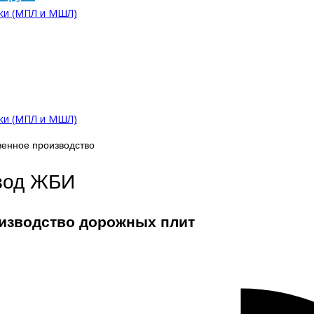
ки (МПЛ и МШЛ)
ки (МПЛ и МШЛ)
венное производство
вод ЖБИ
изводство дорожных плит