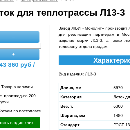
ток для теплотрассы Л13-3
Завод ЖБИ «Монолит» производит 
для реализации партнёрам в Мос
−
изделие марки Л13-3, а также лю
телефону отдела продаж.
+
Характерис
43 860
руб /
Вид изделия: Л13-3
Товар в наличии
Длина, мм
5970
с. производ-во 200
Категория
Лоток д
сутки
Вес, т.
6300
отаем по постоплате
Ширина, мм
1480
пить в один клик
Стандарт
ГОСТ 13