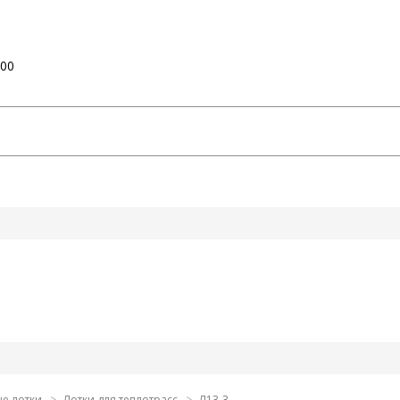
:00
е лотки
Лотки для теплотрасс
Л13-3