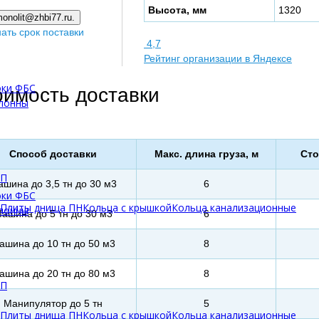
Высота, мм
1320
onolit@zhbi77.ru.
нать срок поставки
4,7
Рейтинг организации в Яндексе
оки ФБС
оимость доставки
олонны
Способ доставки
Макс. длина груза, м
Сто
БП
шина до 3,5 тн до 30 м3
6
оки ФБС
Плиты днища ПН
Кольца с крышкой
Кольца канализационные
олонны
ашина до 5 тн до 30 м3
6
ашина до 10 тн до 50 м3
8
ашина до 20 тн до 80 м3
8
БП
Манипулятор до 5 тн
5
Плиты днища ПН
Кольца с крышкой
Кольца канализационные