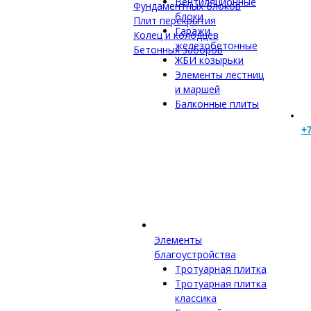
Вентиляционные
Фундаментных блоков
блоки
Плит перекрытия
Гаражи
Колец и колодцев
железобетонные
Бетонных заборов
ЖБИ козырьки
Элементы лестниц
и маршей
Балконные плиты
+7
Элементы
благоустройства
Тротуарная плитка
Тротуарная плитка
классика