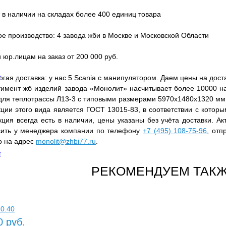
 в наличии на складах более 400 единиц товара
е производство: 4 завода жби в Москве и Московской Области
 юр.лицам на заказ от 200 000 руб.
е
гая доставка: у нас 5 Scania с манипулятором. Даем цены на дост
тимент жб изделий завода «Монолит» насчитывает более 10000 на
 для теплотрассы Л13-3 с типовыми размерами 5970x1480x1320 м
ции этого вида является ГОСТ 13015-83, в соответствии с которы
ция всегда есть в наличии, цены указаны без учёта доставки. А
сить у менеджера компании по телефону
+7 (495) 108-75-96
, отп
о на адрес
monolit@zhbi77.ru
.
е
РЕКОМЕНДУЕМ ТАКЖ
0.40
0 руб.